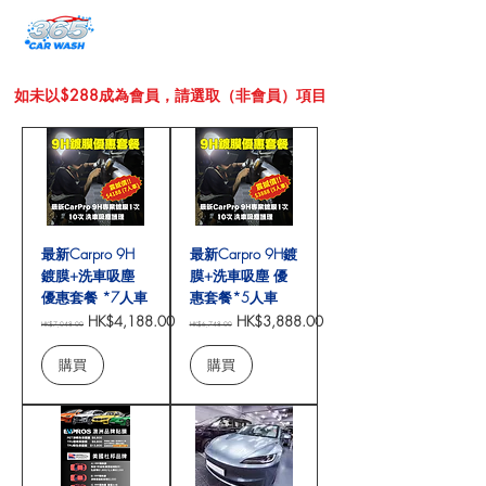
如未以$288成為會員，請選取（非會員）項目
最新Carpro 9H
最新Carpro 9H鍍
鍍膜+洗車吸塵
膜+洗車吸塵 優
優惠套餐 *7人車
惠套餐*5人車
一般價格
促銷價格
一般價格
促銷價格
HK$4,188.00
HK$3,888.00
HK$7,048.00
HK$6,748.00
購買
購買