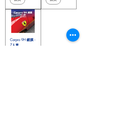
Carpro 9H 鍍膜 -
7人車
價格
HK$3,988.00
購買
Car Detailing Services
Branch Locations
Unlimited Car Was