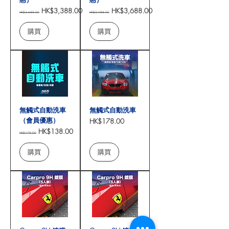
一般價格
促銷價格
一般價格
促銷價格
HK$3,388.00
HK$3,688.00
HK$3,688.00
HK$3,988.00
購買
購買
無觸式自動洗車
無觸式自動洗車
（會員優惠）
價格
HK$178.00
一般價格
促銷價格
HK$138.00
HK$178.00
購買
購買