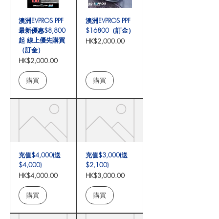
澳洲EVPROS PPF
澳洲EVPROS PPF
最新優惠$8,800
$16800（訂金）
起 線上優先購買
價格
HK$2,000.00
（訂金）
價格
HK$2,000.00
購買
購買
充值$4,000(送
充值$3,000(送
$4,000)
$2,100)
價格
價格
HK$4,000.00
HK$3,000.00
購買
購買