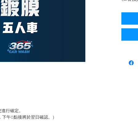
痕、污
車漆免
性能，
污垢的
向您進行確定。
，下午6點後將於翌日確認。）