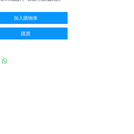
垢、UV 輻射和化學物質，保護
受損害。此鍍膜具備優異的防水
加入購物車
能使水珠迅速滑落，減少水垢和
附著。
購買