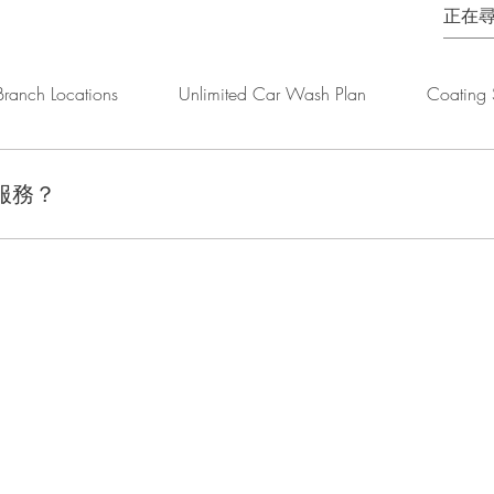
Branch Locations
Unlimited Car Wash Plan
Coating 
服務？
潔等專業汽車美容服務，確保您的愛車保持最佳狀態。