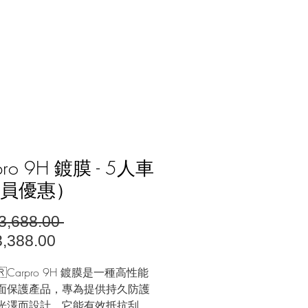
分店地址
pro 9H 鍍膜 - 5人車
員優惠）
一
3,688.00 
促
般
,388.00
銷
價
🇷Carpro 9H 鍍膜是一種高性能
價
格
面保護產品，專為提供持久防護
格
光澤而設計。它能有效抵抗刮