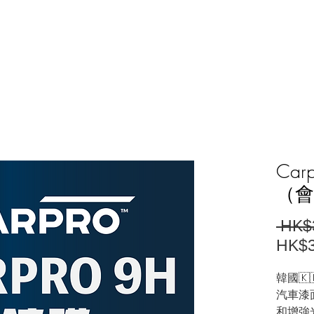
紹
任洗計劃
充值計劃
電單車美容計劃
單次購買
Car
（會
 HK$
HK$3
韓國🇰
汽車漆
和增強