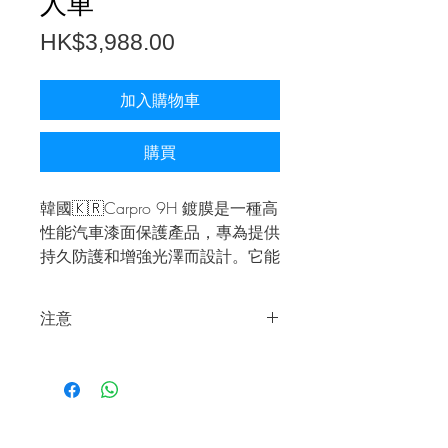
人車
價
HK$3,988.00
格
加入購物車
購買
韓國🇰🇷Carpro 9H 鍍膜是一種高
性能汽車漆面保護產品，專為提供
持久防護和增強光澤而設計。它能
有效抵抗刮痕、污垢、UV 輻射和
化學物質，保護車漆免受損害。此
注意
鍍膜具備優異的防水性能，能使水
珠迅速滑落，減少水垢和污垢的附
此乃非會員價格，已加入年費會員請到
著。
會員專區以優惠價格進行購買。
付款後我們將會盡快以WhatsApp向您
進行確定。
（每日下午6點前購買將可即日確認，