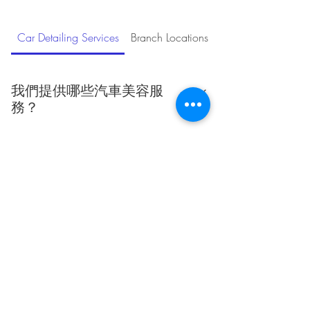
下午6點後將於翌日確認。）
Car Detailing Services
Branch Locations
Unlimited Car Was
我們提供哪些汽車美容服
務？
我們提供拋光、鍍膜、車廂清潔等專業汽
車美容服務，確保您的愛車保持最佳狀
態。