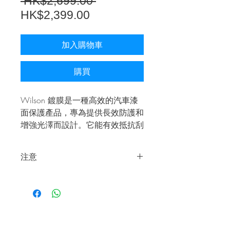
一
 HK$2,699.00 
促
般
HK$2,399.00
銷
價
價
格
加入購物車
格
購買
Wilson 鍍膜是一種高效的汽車漆
面保護產品，專為提供長效防護和
增強光澤而設計。它能有效抵抗刮
痕、污垢和紫外線，保護車漆不受
損害。同時，具備優異的防水性
注意
能，能使水珠迅速滑落，減少水垢
和污垢的附著。
付款後我們將會盡快以WhatsApp向您
進行確定。
（每日下午6點前購買將可即日確認，
下午6點後將於翌日確認。）