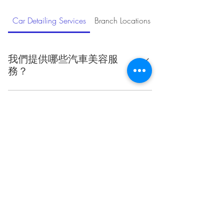
Car Detailing Services
Branch Locations
Unlimited Car Was
我們提供哪些汽車美容服
務？
我們提供拋光、鍍膜、車廂清潔等專業汽
車美容服務，確保您的愛車保持最佳狀
態。