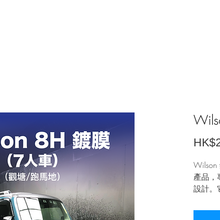
紹
任洗計劃
充值計劃
電單車美容計劃
單次購買
Wil
HK$2
Wils
產品，
設計。
線，保
異的防