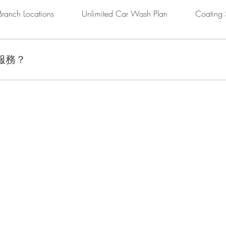
Branch Locations
Unlimited Car Wash Plan
Coating 
服務？
潔等專業汽車美容服務，確保您的愛車保持最佳狀態。