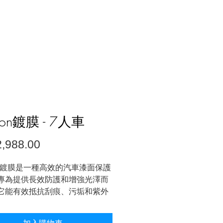
分店地址
son鍍膜 - 7人車
價
,988.00
格
on 鍍膜是一種高效的汽車漆面保護
專為提供長效防護和增強光澤而
它能有效抵抗刮痕、污垢和紫外
護車漆不受損害。同時，具備優
水性能，能使水珠迅速滑落，減